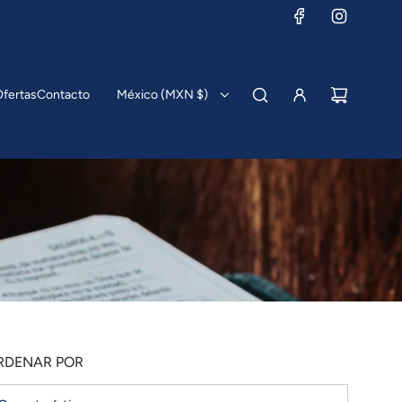
fertas
Contacto
México (MXN $)
RDENAR POR