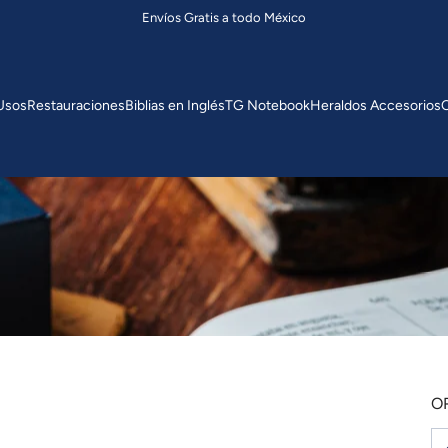
Envíos Gratis a todo México
 Usos
Restauraciones
Biblias en Inglés
TG Notebook
Heraldos Accesorios
O
O